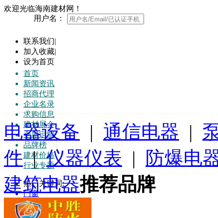
欢迎光临海南建材网！
用户名：
联系我们
|
加入收藏
|
设为首页
首页
新闻资讯
招商代理
企业名录
求购信息
建材展会
电器设备
|
通信电器
|
全屋定制
品牌榜
件
|
仪器仪表
|
防爆电
建材价格
行业专题
建筑电器
推荐品牌
热门关键词:
门窗
地板
家具