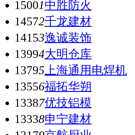
1500
1
中胜防火
1457
2
千龙建材
1415
3
逸诚装饰
1399
4
大明仓库
1379
5
上海通用电焊机
1355
6
福拓华朔
1338
7
优技铝模
1333
8
申宁建材