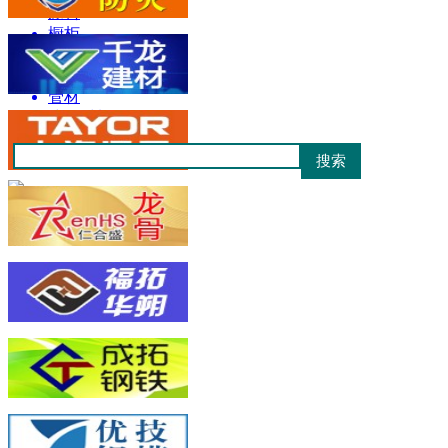
涂料
橱柜
防水
板材
管材
建筑材料