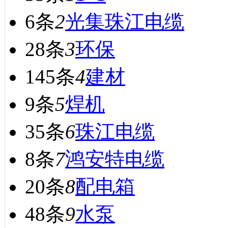
6条
2
光集珠江电缆
28条
3
环保
145条
4
建材
9条
5
焊机
35条
6
珠江电缆
8条
7
鸿安特电缆
20条
8
配电箱
48条
9
水泵