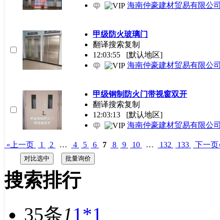
海南仲豪建材贸易有限公
甲级防火玻璃门
翻译搜索复制
12:03:55
[默认地区]
海南仲豪建材贸易有限公
甲级钢制防火门带视窗双开
翻译搜索复制
12:03:13
[默认地区]
海南仲豪建材贸易有限公
«上一页
1
2
…
4
5
6
7
8
9
10
…
132
133
下一页
搜索排行
35条
1
1*1