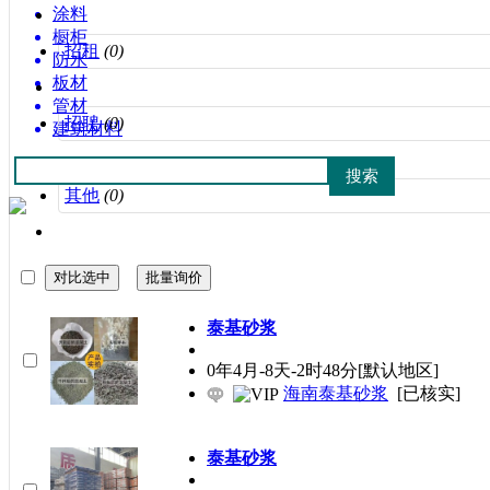
涂料
橱柜
招租
(0)
防水
板材
管材
招聘
(0)
建筑材料
其他
(0)
泰基砂浆
0年4月-8天-2时48分
[默认地区]
海南泰基砂浆
[已核实]
泰基砂浆