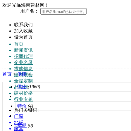
欢迎光临海南建材网！
用户名：
联系我们
|
加入收藏
|
设为首页
首页
新闻资讯
招商代理
企业名录
求购信息
首页
>
供应
>
建材展会
全屋定制
供应
(1960)
品牌榜
建材价格
行业专题
特价
(4)
热门关键词:
门窗
地板
新品
(0)
家具